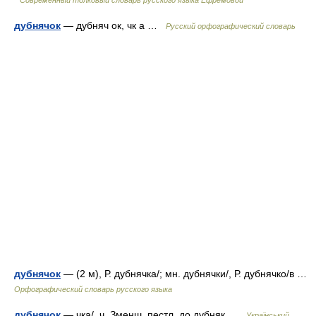
Современный толковый словарь русского языка Ефремовой
дубнячок
— дубняч ок, чк а …
Русский орфографический словарь
дубнячок
— (2 м), Р. дубнячка/; мн. дубнячки/, Р. дубнячко/в …
Орфографический словарь русского языка
дубнячок
— чка/, ч. Зменш. пестл. до дубняк …
Український