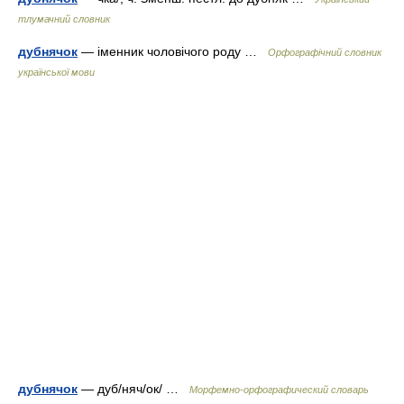
тлумачний словник
дубнячок
— іменник чоловічого роду …
Орфографічний словник
української мови
дубнячок
— дуб/няч/ок/ …
Морфемно-орфографический словарь