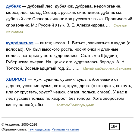
дубняк
— дубовый лес, дубнячок, дубрава, недомогание,
мороз, лес, холод Словарь русских синонимов. дубняк см.
дубовый лес Словарь синонимов русского языка. Практический
справочник. М.: Русский язык. З. Е. Александрова …
Словарь
синонимов
кудря́виться
— вится; несов. 1. Виться, завиваться в кудри (о
волосах). Он был высокого роста, носил очки и длинные
волосы, которые у него кудрявились. Салтыков Щедрин,
Губернские очерки. На щеках его кудрявилась борода. А. Н.
Толстой, Восемнадцатый год. 2.… …
Малый академический словарь
ХВОРОСТ
— муж. сушняк, сушник, сушь, отболевшие от
дерева, усохшие сучья, ветви, хруст, дрязг (от хворать, сохнуть,
или от хрустеть, хруст? чешск. chrast, польск. chrost). У нас в
лес пускают только по хворост, без топора. Хоть хворостом
кишку напхай, абы… …
Толковый словарь Даля
© Академик, 2000-2026
18+
Обратная связь:
Техподдержка
,
Реклама на сайте